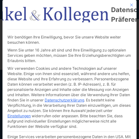
Mit d
+49 (0) 661-96 32 20
anfrage@bukel-kollegen.de
Datensc
Im Vogelsang 4, 36039 Fulda
Präfere
Wir benötigen Ihre Einwilligung, bevor Sie unsere Website weiter
besuchen können.
Wenn Sie unter 16 Jahre alt sind und Ihre Einwilligung zu optionalen
Services geben möchten, müssen Sie Ihre Erziehungsberechtigten um
Termin vereinbaren
Erlaubnis bitten.
Wir verwenden Cookies und andere Technologien auf unserer
Website. Einige von ihnen sind essenziell, während andere uns helfen,
diese Website und Ihre Erfahrung zu verbessern.
Personenbezogene
Daten können verarbeitet werden (z. B. IP-Adressen), z. B. für
personalisierte Anzeigen und Inhalte oder die Messung von Anzeigen
und Inhalten.
Weitere Informationen über die Verwendung Ihrer Daten
finden Sie in unserer
Datenschutzerklärung
.
Es besteht keine
Verpflichtung, in die Verarbeitung Ihrer Daten einzuwilligen, um dieses
Angebot zu nutzen.
Sie können Ihre Auswahl jederzeit unter
Vermögensplanung
Einstellungen
widerrufen oder anpassen.
Bitte beachten Sie, dass
aufgrund individueller Einstellungen möglicherweise nicht alle
Funktionen der Website verfügbar sind.
Einige Services verarbeiten personenbezogene Daten in den USA. Mit