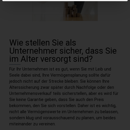
Wie stellen Sie als
Unternehmer sicher, dass Sie
im Alter versorgt sind?
Für Ihr Unternehmen ist es gut, wenn Sie mit Leib und
Seele dabei sind, Ihre Vermögensplanung sollte dafür
jedoch nicht auf der Strecke bleiben. Sie können Ihre
Alterssicherung zwar später durch Nachfolge oder den
Unternehmensverkauf teils sicherstellen, aber es wird für
Sie keine Garantie geben, dass Sie auch den Preis
bekommen, den Sie sich vorstellen. Daher ist es wichtig,
nicht alle Vermögenswerte im Unternehmen zu belassen,
sondern klug und vorausschauend zu planen, um beides
miteinander zu vereinen.