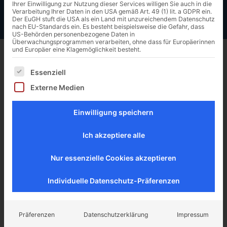
Ihrer Einwilligung zur Nutzung dieser Services willigen Sie auch in die
Verarbeitung Ihrer Daten in den USA gemäß Art. 49 (1) lit. a GDPR ein.
Der EuGH stuft die USA als ein Land mit unzureichendem Datenschutz
nach EU-Standards ein. Es besteht beispielsweise die Gefahr, dass
US-Behörden personenbezogene Daten in
Überwachungsprogrammen verarbeiten, ohne dass für Europäerinnen
und Europäer eine Klagemöglichkeit besteht.
Warum es fahrlässig ist,
Es folgt eine Liste der Service-Gruppen, für die eine Ei
wenn Sie keine Strategie für
Essenziell
Ihre Vermögensplanung
Externe Medien
haben!
Einwilligung speichern
Gerade im Mittelstand und vor allem in inhabergeführten
Betrieben wird häufig eine Vermögensplanung aufgrund
Ich akzeptiere alle
des Tagesgeschäfts vernachlässigt. Dies birgt jedoch
einige Risiken mit sich, denn Sie geben Ihre
Nur essenzielle Cookies akzeptieren
Alterssicherung ein Stück weit aus der Hand.
Individuelle Datenschutz-Präferenzen
Präferenzen
Datenschutzerklärung
Impressum