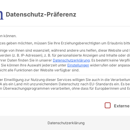
Im Vogelsang 4, 36039 Fulda
Datenschutz-Präferenz
Beratungsleistungen
Sanierungsberatung
Weit
en können.
vices geben möchten, müssen Sie Ihre Erziehungsberechtigten um Erlaubnis bitt
ige von ihnen sind essenziell, während andere uns helfen, diese Website und 
den (z. B. IP-Adressen), z. B. für personalisierte Anzeigen und Inhalte oder 
rer Daten finden Sie in unserer
Datenschutzerklärung
.
Es besteht keine Verpfli
Sie können Ihre Auswahl jederzeit unter
Einstellungen
widerrufen oder anpass
icht alle Funktionen der Website verfügbar sind.
 Einwilligung zur Nutzung dieser Services willigen Sie auch in die Verarbeitun
 Um auf den eigentlichen Inhalt zuzugreifen, klicken Sie auf die
 USA als ein Land mit unzureichendem Datenschutz nach EU-Standards ein. Es be
abei Daten an Drittanbieter weitergegeben werden.
in Überwachungsprogrammen verarbeiten, ohne dass für Europäerinnen und E
ormationen
inwilligung erteilt werden kann. Die erste Service-Gruppe i
Externe
Datenschutzerklärung