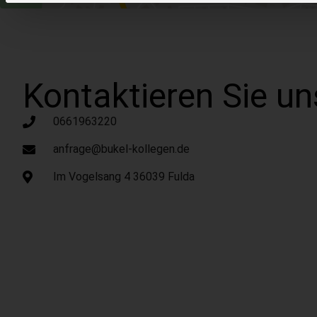
Kontaktieren Sie un
0661963220
anfrage@bukel-kollegen.de
Im Vogelsang 4 36039 Fulda