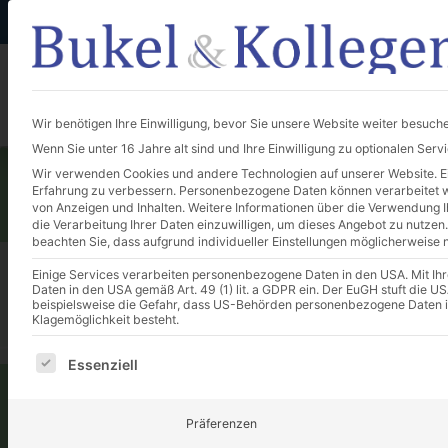
+49 (0) 661-96 32 20
anfrage@bukel-kollegen.de
Unternehmen
Wir benötigen Ihre Einwilligung, bevor Sie unsere Website weiter besuch
Wenn Sie unter 16 Jahre alt sind und Ihre Einwilligung zu optionalen Ser
Wir verwenden Cookies und andere Technologien auf unserer Website. Ein
Erfahrung zu verbessern.
Personenbezogene Daten können verarbeitet wer
von Anzeigen und Inhalten.
Weitere Informationen über die Verwendung Ih
die Verarbeitung Ihrer Daten einzuwilligen, um dieses Angebot zu nutzen.
beachten Sie, dass aufgrund individueller Einstellungen möglicherweise n
Einige Services verarbeiten personenbezogene Daten in den USA. Mit Ihrer
Sie sehen gerade einen Platzhalterinhalt von
Google Maps
.
Daten in den USA gemäß Art. 49 (1) lit. a GDPR ein. Der EuGH stuft die
Schaltfläche unten. Bitte beachten Sie, dass d
beispielsweise die Gefahr, dass US-Behörden personenbezogene Daten 
Klagemöglichkeit besteht.
Mehr Inf
Es folgt eine Liste der Service-Gruppen, für die eine E
Essenziell
Präferenzen