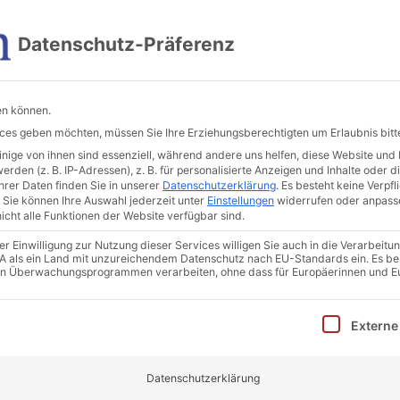
Im Vogelsang 4, 36039 Fulda
Datenschutz-Präferenz
Beratungsleistungen
Sanierungsberatung
Weit
en können.
vices geben möchten, müssen Sie Ihre Erziehungsberechtigten um Erlaubnis bitt
ige von ihnen sind essenziell, während andere uns helfen, diese Website und 
den (z. B. IP-Adressen), z. B. für personalisierte Anzeigen und Inhalte oder 
rer Daten finden Sie in unserer
Datenschutzerklärung
.
Es besteht keine Verpfli
Sie können Ihre Auswahl jederzeit unter
Einstellungen
widerrufen oder anpass
icht alle Funktionen der Website verfügbar sind.
 Einwilligung zur Nutzung dieser Services willigen Sie auch in die Verarbeitun
achen
 USA als ein Land mit unzureichendem Datenschutz nach EU-Standards ein. Es be
in Überwachungsprogrammen verarbeiten, ohne dass für Europäerinnen und E
inwilligung erteilt werden kann. Die erste Service-Gruppe i
Externe
Datenschutzerklärung