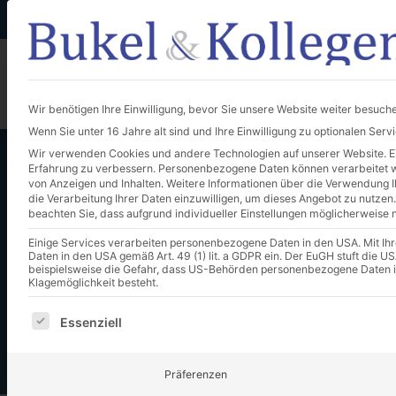
+49 (0) 661-96 32 20
anfrage@bukel-kollegen.de
Unternehmen
Wir benötigen Ihre Einwilligung, bevor Sie unsere Website weiter besuch
Wenn Sie unter 16 Jahre alt sind und Ihre Einwilligung zu optionalen Ser
Wir verwenden Cookies und andere Technologien auf unserer Website. Ein
Erfahrung zu verbessern.
Personenbezogene Daten können verarbeitet wer
von Anzeigen und Inhalten.
Weitere Informationen über die Verwendung Ih
die Verarbeitung Ihrer Daten einzuwilligen, um dieses Angebot zu nutzen.
beachten Sie, dass aufgrund individueller Einstellungen möglicherweise n
Einige Services verarbeiten personenbezogene Daten in den USA. Mit Ihrer
Unternehmenskrise Urs
Daten in den USA gemäß Art. 49 (1) lit. a GDPR ein. Der EuGH stuft die
beispielsweise die Gefahr, dass US-Behörden personenbezogene Daten 
Klagemöglichkeit besteht.
Es folgt eine Liste der Service-Gruppen, für die eine E
Essenziell
Präferenzen