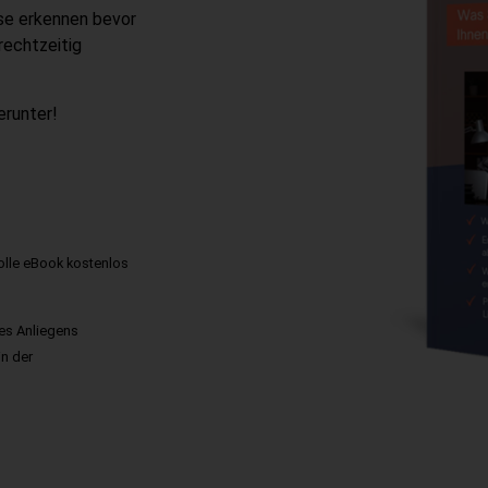
ise erkennen bevor
rechtzeitig
erunter!
volle eBook kostenlos
res Anliegens
in der