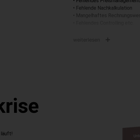
• Fehlendes Preismanagement
• Fehlende Nachkalkulation
• Mangelhaftes Rechnungswe
• Fehlendes Controlling etc.
weiterlesen
rise
läuft!