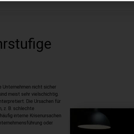
rstufige
e Unternehmen nicht sicher
ind meist sehr vielschichtig.
terpretiert. Die Ursachen für
, z. B. schlechte
 häufig interne Krisenursachen
 Unternehmensführung oder