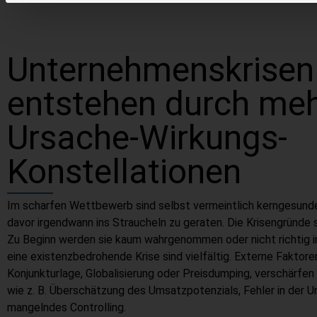
Unternehmenskrisen
entstehen durch meh
Ursache-Wirkungs-
Konstellationen
Im scharfen Wettbewerb sind selbst vermeintlich kerngesund
davor irgendwann ins Straucheln zu geraten. Die Krisengründe s
Zu Beginn werden sie kaum wahrgenommen oder nicht richtig in
eine existenzbedrohende Krise sind vielfältig. Externe Faktoren
Konjunkturlage, Globalisierung oder Preisdumping, verschärfen
wie z. B. Überschätzung des Umsatzpotenzials, Fehler in der
mangelndes Controlling.