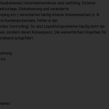
zbedrohende) Unternehmenskrise sind vielfältig. Externe
unkturlage, Globalisierung und veränderte
ing etc.) verschärfen häufig interne Krisenursachen (z. B.
d Kundenpotenzials, Fehler in der
s Controlling). So sind Liquiditätsprobleme häufig nicht die
en, sondern deren Konsequenz. Die wesentlichen Ursachen für
stehend aufgeführt.
eitung
tur
steme/