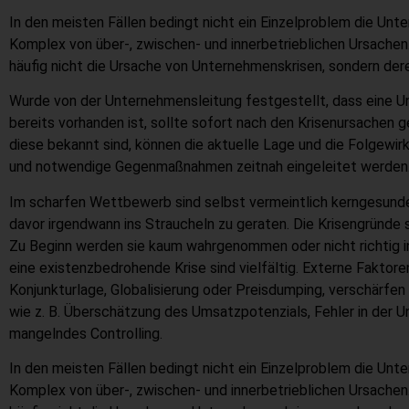
In den meisten Fällen bedingt nicht ein Einzelproblem die Unt
Komplex von über-, zwischen- und innerbetrieblichen Ursachen
häufig nicht die Ursache von Unternehmenskrisen, sondern de
Wurde von der Unternehmensleitung festgestellt, dass eine U
bereits vorhanden ist, sollte sofort nach den Krisenursachen
diese bekannt sind, können die aktuelle Lage und die Folgewi
und notwendige Gegenmaßnahmen zeitnah eingeleitet werden
Im scharfen Wettbewerb sind selbst vermeintlich kerngesund
davor irgendwann ins Straucheln zu geraten. Die Krisengründe s
Zu Beginn werden sie kaum wahrgenommen oder nicht richtig in
eine existenzbedrohende Krise sind vielfältig. Externe Faktoren
Konjunkturlage, Globalisierung oder Preisdumping, verschärfen
wie z. B. Überschätzung des Umsatzpotenzials, Fehler in der
mangelndes Controlling.
In den meisten Fällen bedingt nicht ein Einzelproblem die Unt
Komplex von über-, zwischen- und innerbetrieblichen Ursachen