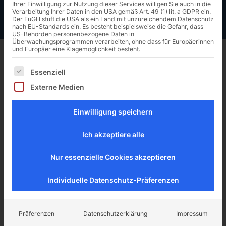
Ihrer Einwilligung zur Nutzung dieser Services willigen Sie auch in die
Verarbeitung Ihrer Daten in den USA gemäß Art. 49 (1) lit. a GDPR ein.
Der EuGH stuft die USA als ein Land mit unzureichendem Datenschutz
nach EU-Standards ein. Es besteht beispielsweise die Gefahr, dass
US-Behörden personenbezogene Daten in
Überwachungsprogrammen verarbeiten, ohne dass für Europäerinnen
01
und Europäer eine Klagemöglichkeit besteht.
Es folgt eine Liste der Service-Gruppen, für die eine Ei
Essenziell
Übersicht
Externe Medien
Auftragsgegenstand und -umfang
Einwilligung speichern
Überblick über die wirtschaftliche und rechtliche
Ausgangslage des Unternehmens
Ich akzeptiere alle
Entwicklung des Unternehmens in Bezug zur
Branche
Nur essenzielle Cookies akzeptieren
Erfassen der Vermögens- Finanz- und Ertragslage
Analyse der Krisenstadien, welche bereits
durchlaufen wurden, und deren Ursachen
Individuelle Datenschutz-Präferenzen
Prüfung der Insolvenztatbestände
Zahlungsunfähigkeit, drohende Zahlungsunfähigkeit
und Überschuldung
Präferenzen
Datenschutzerklärung
Impressum
Darstellung des Geschäftsmodells inkl. des