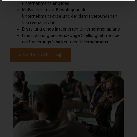
Unternehmensleitbildes
Maßnahmen zur Bewältigung der
Unternehmenskrise und der damit verbundenen
Insolvenzgefahr
Erstellung eines integrierten Unternehmensplans
Einschätzung und eindeutige Stellungnahme über
die Sanierungsfähigkeit des Unternehmens
Jetzt Kontaktieren