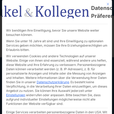
Mit d
+49 (0) 661-96 32 20
anfrage@bukel-kollegen.de
Datensc
Im Vogelsang 4, 36039 Fulda
Präfere
Wir benötigen Ihre Einwilligung, bevor Sie unsere Website weiter
besuchen können.
Wenn Sie unter 16 Jahre alt sind und Ihre Einwilligung zu optionalen
Services geben möchten, müssen Sie Ihre Erziehungsberechtigten um
Termin vereinbaren
Erlaubnis bitten.
Wir verwenden Cookies und andere Technologien auf unserer
Website. Einige von ihnen sind essenziell, während andere uns helfen,
diese Website und Ihre Erfahrung zu verbessern.
Personenbezogene
Daten können verarbeitet werden (z. B. IP-Adressen), z. B. für
personalisierte Anzeigen und Inhalte oder die Messung von Anzeigen
und Inhalten.
Weitere Informationen über die Verwendung Ihrer Daten
finden Sie in unserer
Datenschutzerklärung
.
Es besteht keine
Kernbestandteile eines
Verpflichtung, in die Verarbeitung Ihrer Daten einzuwilligen, um dieses
Angebot zu nutzen.
Sie können Ihre Auswahl jederzeit unter
Sanierungsgutachten nach
Einstellungen
widerrufen oder anpassen.
Bitte beachten Sie, dass
aufgrund individueller Einstellungen möglicherweise nicht alle
dem IDW S6-Standard
Funktionen der Website verfügbar sind.
Einige Services verarbeiten personenbezogene Daten in den USA. Mit