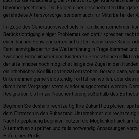
auch für die Absicherung der Altersvorsorge, Krankheitsfälle, 
Unvorhergesehenes. Die Folgen einer gescheiterten Übergabe s
gefährdete Altersvorsorge, sondern auch für Mitarbeiter der A
Im Zuge des Generationswechsels in Familienunternehmen kö
Berücksichtigung einiger Problematiken dafür sprechen recht
einen können Schwierigkeiten auftreten, wenn keine Kinder oder
Familienmitglieder für die Weiterführung in Frage kommen und
zwischen Firmeninhaber und Kindern zu Generationskonflikten
der alte Inhaber noch möglichst lange die Zügel in den Händen
ein erhebliches Konfliktpotenzial entstehen. Gerade dann, we
Unternehmen gerne selbständig fortführen wollen, aber dies ni
durch ihren Vorgänger stets wieder ausgebremst werden. Demo
Resignation bis hin zur Neuorientierung außerhalb des Betriebs
Beginnen Sie deshalb rechtzeitig Ihre Zukunft zu planen, spät
dem Eintreten in den Ruhestand. Unternehmer, die rechtzeitig 
Nachfolgeplanung beginnen, nutzen die Möglichkeit sich umfas
Alternativen zu prüfen und falls notwendig Anpassungen vorz
Hilfe eines Profis.