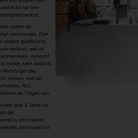
Berufsunfähigkeit und
ind nicht nur eine
rbeitsplatzverlust.
nnen zudem die
zeigt vorzusorgen. Zum
 andere qualifizierte
 zum anderen, weil es
 kommen kann. Versucht
 zu halten, kann dadurch
nn Nachfolger das
cht können, weil sie
tivation, Wut,
 können die Folgen sein.
estens aber 5 Jahre vor
mit der
send zu informieren,
unehmen, am besten mit