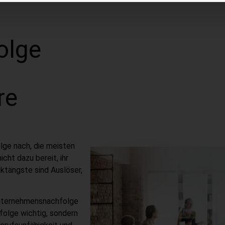
olge
re
lge nach, die meisten
cht dazu bereit, ihr
ktängste sind Auslöser,
 Unternehmensnachfolge
hfolge wichtig, sondern