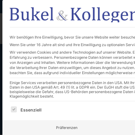
+49 (0) 661-96 32 20
anfrage@bukel-kollegen.de
Unternehmen
Wir benötigen Ihre Einwilligung, bevor Sie unsere Website weiter besuch
Wenn Sie unter 16 Jahre alt sind und Ihre Einwilligung zu optionalen Ser
Wir verwenden Cookies und andere Technologien auf unserer Website. Ein
Erfahrung zu verbessern.
Personenbezogene Daten können verarbeitet wer
von Anzeigen und Inhalten.
Weitere Informationen über die Verwendung Ih
die Verarbeitung Ihrer Daten einzuwilligen, um dieses Angebot zu nutzen.
beachten Sie, dass aufgrund individueller Einstellungen möglicherweise n
Einige Services verarbeiten personenbezogene Daten in den USA. Mit Ihrer
Unternhemensnachfolge
Daten in den USA gemäß Art. 49 (1) lit. a GDPR ein. Der EuGH stuft die
beispielsweise die Gefahr, dass US-Behörden personenbezogene Daten 
Klagemöglichkeit besteht.
Es folgt eine Liste der Service-Gruppen, für die eine E
Essenziell
Präferenzen