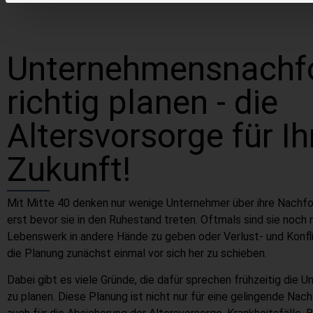
Unternehmensnachf
richtig planen - die
Altersvorsorge für Ih
Zukunft!
Mit Mitte 40 denken nur wenige Unternehmer über ihre Nachfo
erst bevor sie in den Ruhestand treten. Oftmals sind sie noch ni
Lebenswerk in andere Hände zu geben oder Verlust- und Konfli
die Planung zunächst einmal vor sich her zu schieben.
Dabei gibt es viele Gründe, die dafür sprechen frühzeitig die
zu planen. Diese Planung ist nicht nur für eine gelingende Nac