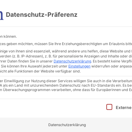
Im Vogelsang 4, 36039 Fulda
Datenschutz-Präferenz
Beratungsleistungen
Sanierungsberatung
Weit
en können.
vices geben möchten, müssen Sie Ihre Erziehungsberechtigten um Erlaubnis bitt
ige von ihnen sind essenziell, während andere uns helfen, diese Website und 
den (z. B. IP-Adressen), z. B. für personalisierte Anzeigen und Inhalte oder 
rer Daten finden Sie in unserer
Datenschutzerklärung
.
Es besteht keine Verpfli
Sie können Ihre Auswahl jederzeit unter
Einstellungen
widerrufen oder anpass
icht alle Funktionen der Website verfügbar sind.
 Einwilligung zur Nutzung dieser Services willigen Sie auch in die Verarbeitun
 USA als ein Land mit unzureichendem Datenschutz nach EU-Standards ein. Es be
in Überwachungsprogrammen verarbeiten, ohne dass für Europäerinnen und E
inwilligung erteilt werden kann. Die erste Service-Gruppe i
Externe
Datenschutzerklärung