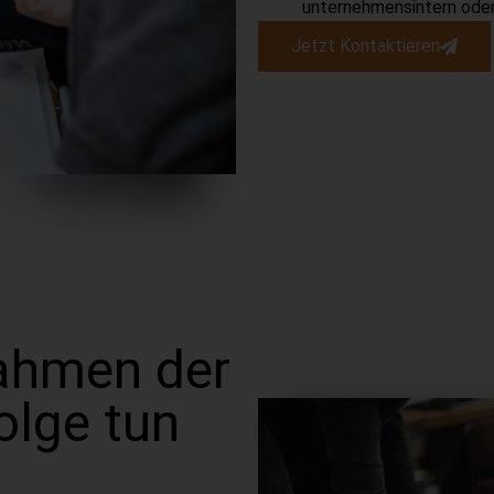
unternehmensintern ode
Jetzt Kontaktieren
Rahmen der
lge tun