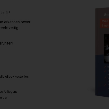
läuft!
ise erkennen bevor
rechtzeitig
erunter!
volle eBook kostenlos
res Anliegens
in der