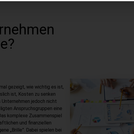
ernehmen
le?
l gezeigt, wie wichtig es ist,
slich ist, Kosten zu senken
res Unternehmen jedoch nicht
eiligten Anspruchsgruppen eine
 Das komplexe Zusammenspiel
ftlichen und finanziellen
ne „Brille”. Dabei spielen bei