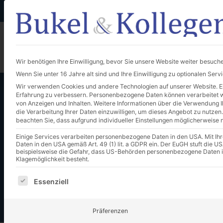
+49 (0) 661-96 32 20
anfrage@bukel-kollegen.de
Unternehmen
Wir benötigen Ihre Einwilligung, bevor Sie unsere Website weiter besuch
Wenn Sie unter 16 Jahre alt sind und Ihre Einwilligung zu optionalen Ser
Wir verwenden Cookies und andere Technologien auf unserer Website. Ein
Erfahrung zu verbessern.
Personenbezogene Daten können verarbeitet wer
von Anzeigen und Inhalten.
Weitere Informationen über die Verwendung Ih
die Verarbeitung Ihrer Daten einzuwilligen, um dieses Angebot zu nutzen.
beachten Sie, dass aufgrund individueller Einstellungen möglicherweise n
Einige Services verarbeiten personenbezogene Daten in den USA. Mit Ihrer
Überblick
Daten in den USA gemäß Art. 49 (1) lit. a GDPR ein. Der EuGH stuft die
beispielsweise die Gefahr, dass US-Behörden personenbezogene Daten 
Klagemöglichkeit besteht.
Es folgt eine Liste der Service-Gruppen, für die eine E
Essenziell
Präferenzen