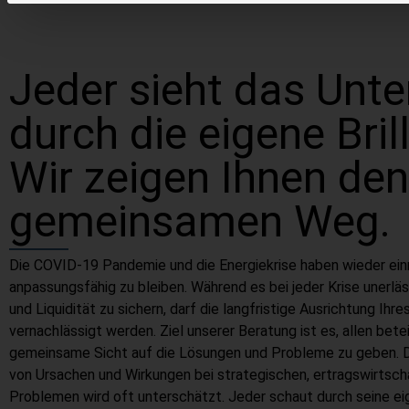
Jeder sieht das Unt
durch die eigene Bril
Wir zeigen Ihnen den
gemeinsamen Weg.
Die COVID-19 Pandemie und die Energiekrise haben wieder einma
anpassungsfähig zu bleiben. Während es bei jeder Krise unerläs
und Liquidität zu sichern, darf die langfristige Ausrichtung Ih
vernachlässigt werden. Ziel unserer Beratung ist es, allen bet
gemeinsame Sicht auf die Lösungen und Probleme zu geben.
von Ursachen und Wirkungen bei strategischen, ertragswirtscha
Problemen wird oft unterschätzt. Jeder schaut durch seine eige