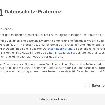
Im Vogelsang 4, 36039 Fulda
Datenschutz-Präferenz
Beratungsleistungen
Sanierungsberatung
Weit
en können.
vices geben möchten, müssen Sie Ihre Erziehungsberechtigten um Erlaubnis bitt
ige von ihnen sind essenziell, während andere uns helfen, diese Website und 
den (z. B. IP-Adressen), z. B. für personalisierte Anzeigen und Inhalte oder 
rer Daten finden Sie in unserer
Datenschutzerklärung
.
Es besteht keine Verpfli
Sie können Ihre Auswahl jederzeit unter
Einstellungen
widerrufen oder anpass
icht alle Funktionen der Website verfügbar sind.
 Einwilligung zur Nutzung dieser Services willigen Sie auch in die Verarbeitun
 USA als ein Land mit unzureichendem Datenschutz nach EU-Standards ein. Es be
in Überwachungsprogrammen verarbeiten, ohne dass für Europäerinnen und E
inwilligung erteilt werden kann. Die erste Service-Gruppe i
Externe
Datenschutzerklärung