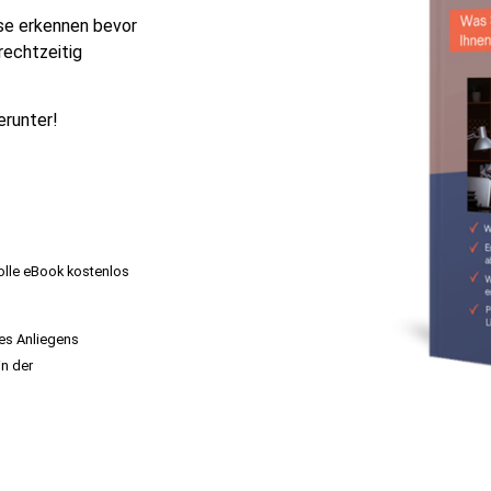
ise erkennen bevor
rechtzeitig
erunter!
volle eBook kostenlos
res Anliegens
in der